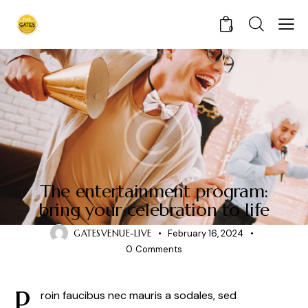
0
BLOG
The entertainment program:
bring your celebration to life
GATESVENUE-LIVE
February 16, 2024
0
Comments
P
roin faucibus nec mauris a sodales, sed