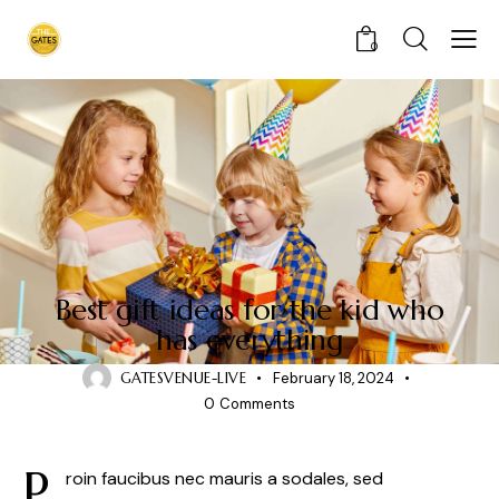
0
CHILDREN
Best gift ideas for the kid who
has everything
GATESVENUE-LIVE
February 18, 2024
0
Comments
P
roin faucibus nec mauris a sodales, sed