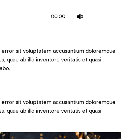
Use
00:00
Up/Down
Arrow
keys
to
us error sit voluptatem accusantium doloremque
increase
 quae ab illo inventore veritatis et quasi
or
cabo.
decrease
volume.
us error sit voluptatem accusantium doloremque
 quae ab illo inventore veritatis et quasi