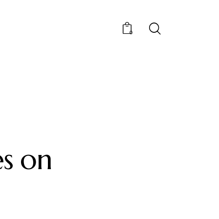
0
es on