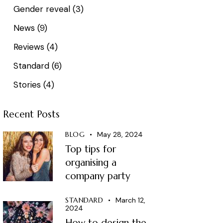
Gender reveal
(3)
News
(9)
Reviews
(4)
Standard
(6)
Stories
(4)
Recent Posts
BLOG
May 28, 2024
Top tips for
organising a
company party
STANDARD
March 12,
2024
How to design the