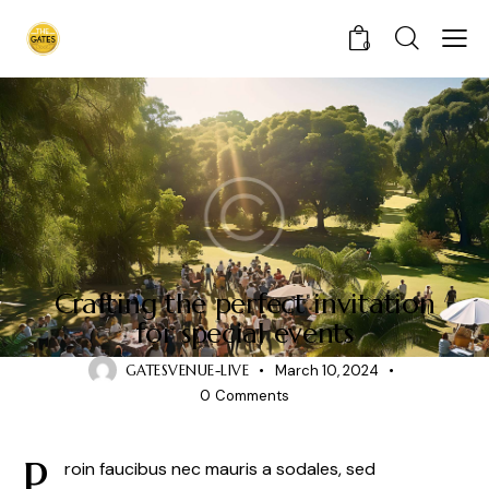
0
STANDARD
Crafting the perfect invitation
for special events
GATESVENUE-LIVE
March 10, 2024
0
Comments
P
roin faucibus nec mauris a sodales, sed