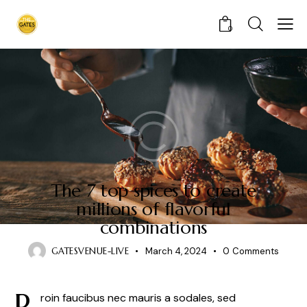
0
CULINARY
The 7 top spices to create
millions of flavorful
combinations
GATESVENUE-LIVE
March 4, 2024
0
Comments
P
roin faucibus nec mauris a sodales, sed