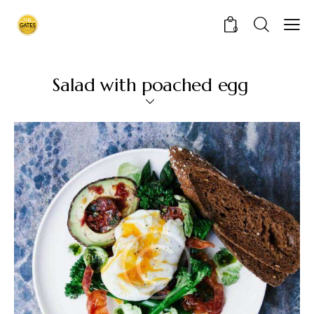
0
Salad with poached egg