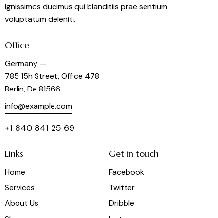
Ignissimos ducimus qui blanditiis prae sentium
voluptatum deleniti.
Office
Germany —
785 15h Street, Office 478
Berlin, De 81566
info@example.com
+1 840 841 25 69
Links
Get in touch
Home
Facebook
Services
Twitter
About Us
Dribble