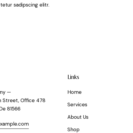
tur sadipscing elitr.
Links
ny —
Home
h Street, Office 478
Services
 De 81566
About Us
example.com
Shop