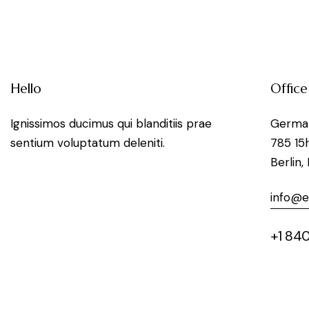
Hello
Office
Ignissimos ducimus qui blanditiis prae
Germa
sentium voluptatum deleniti.
785 15
Berlin,
info@
+1 840