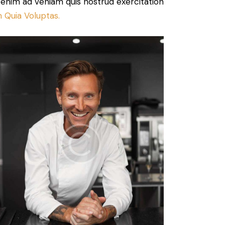
t enim ad veniam quis nostrud exercitation
 Quia Voluptas.