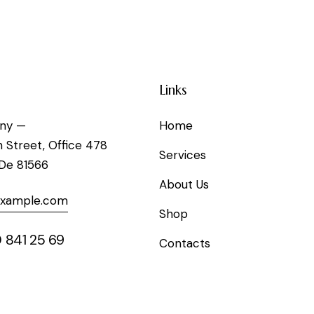
Links
ny —
Home
h Street, Office 478
Services
 De 81566
About Us
example.com
Shop
 841 25 69
Contacts