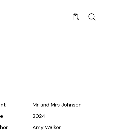
0
ent
Mr and Mrs Johnson
te
2024
hor
Amy Walker