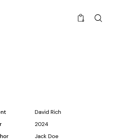
0
ent
David Rich
r
2024
hor
Jack Doe